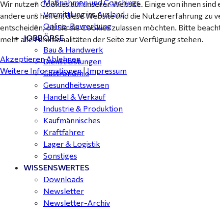
Maßnahmen und Coachings
Wir nutzen Cookies auf unserer Website. Einige von ihnen sind 
Vermittlung ins Ausland
andere uns helfen, diese Website und die Nutzererfahrung zu v
Online-Bewerbung
entscheiden, ob Sie die Cookies zulassen möchten. Bitte beach
JOBBÖRSE
mehr alle Funktionalitäten der Seite zur Verfügung stehen.
Bau & Handwerk
Akzeptieren
Ablehnen
Dienstleistungen
Weitere Informationen
|
Impressum
Gastronomie
Gesundheitswesen
Handel & Verkauf
Industrie & Produktion
Kaufmännisches
Kraftfahrer
Lager & Logistik
Sonstiges
WISSENSWERTES
Downloads
Newsletter
Newsletter-Archiv