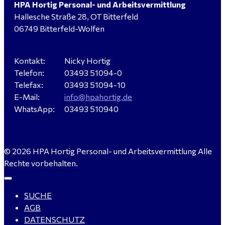
HPA Hortig Personal- und Arbeitsvermittlung
Hallesche Straße 28, OT Bitterfeld
Hausmeister (m/w/d) für ein festes Objekt in
06749 Bitterfeld-Wolfen
Sandersdorf- Brehna gesucht
Kontakt:
Nicky Hortig
Telefon:
03493 51094-0
Verkäufer / Fachberater (m/w/d) - Baustoffe Fliesen -
Telefax:
03493 51094-10
für Dessau-Roßlau gesucht
E-Mail:
info@hpahortig.de
WhatsApp:
03493 510940
Servicemeister Kfz (m/w/d) - Bitterfeld-Wolfen
© 2026 HPA Hortig Personal- und Arbeitsvermittlung Alle
gesucht - ab 4.500,00 €
Rechte vorbehalten.
SUCHE
WIG-Schweißer / Vorrichter (m/w/d) Anlagen- und
AGB
Rohrleitungsbau - Tagschicht - Leuna ab 20 €
DATENSCHUTZ