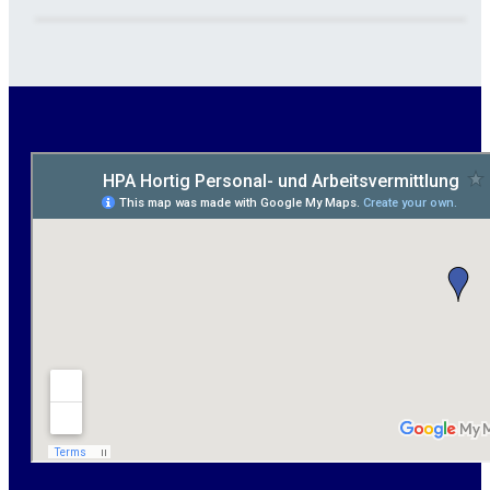
Garten- und Landschaftsbauer (m/w/d) für Bitterfeld
gesucht - ab 3.000 €
Maurer / Putzer (m/w/d) Bitterfeld-Wolfen gesucht -
ab 3.500 € (keine Montage)
handwerklicher Allrounder (m/w/d) für Bitterfeld-
Wolfen gesucht
Elektromeister / -techniker (m/w/d) Kalkulation /
Planung / Überwachung - Bitterfeld-Wolfen