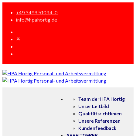
+49 3493 51094-0
info@hpahortig.de
Team der HPA Hortig
Unser Leitbild
Qualitätsrichtlinien
Unsere Referenzen
Kundenfeedback
ARBEITGEBER