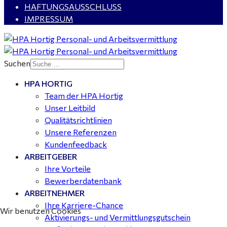
HAFTUNGSAUSSCHLUSS
IMPRESSUM
Kalkulator (m/w/d) mit technischen Erfahrungen
gesucht für Halle (Saale) - ab 4.000 €
Suchen
HPA HORTIG
Buchhalter (m/w/d) für Halle (Saale) gesucht - TZ 20-
Team der HPA Hortig
25
Unser Leitbild
Qualitätsrichtlinien
Unsere Referenzen
Kundenfeedback
ARBEITGEBER
Ihre Vorteile
Bewerberdatenbank
ARBEITNEHMER
Ihre Karriere-Chance
Wir benutzen Cookies
Aktivierungs- und Vermittlungsgutschein