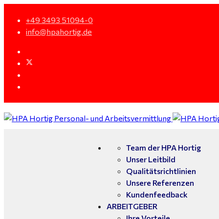
+49 3493 51094-0
info@hpahortig.de
Team der HPA Hortig
Unser Leitbild
Qualitätsrichtlinien
Unsere Referenzen
Kundenfeedback
ARBEITGEBER
Ihre Vorteile