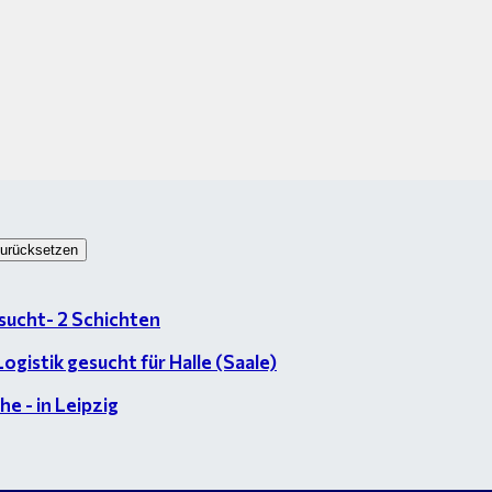
urücksetzen
esucht- 2 Schichten
gistik gesucht für Halle (Saale)
e - in Leipzig