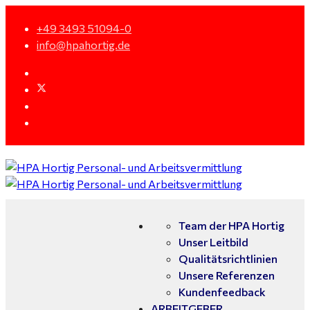
+49 3493 51094-0
info@hpahortig.de
Team der HPA Hortig
Unser Leitbild
Qualitätsrichtlinien
Unsere Referenzen
Kundenfeedback
ARBEITGEBER