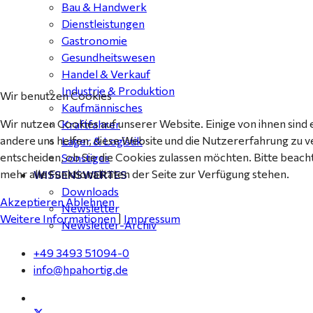
Bau & Handwerk
Dienstleistungen
Gastronomie
Gesundheitswesen
Handel & Verkauf
Industrie & Produktion
Wir benutzen Cookies
Kaufmännisches
Wir nutzen Cookies auf unserer Website. Einige von ihnen sind 
Kraftfahrer
andere uns helfen, diese Website und die Nutzererfahrung zu v
Lager & Logistik
entscheiden, ob Sie die Cookies zulassen möchten. Bitte beach
Sonstiges
mehr alle Funktionalitäten der Seite zur Verfügung stehen.
WISSENSWERTES
Downloads
Akzeptieren
Ablehnen
Newsletter
Weitere Informationen
|
Impressum
Newsletter-Archiv
+49 3493 51094-0
info@hpahortig.de