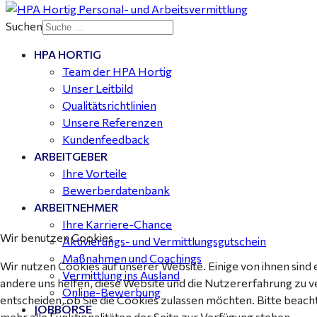
Suchen
HPA HORTIG
Mitarbeiter Wohnungssanierung / Maler (m/w/d)
Team der HPA Hortig
Dessau-Roßlau - ab 18,00 €
Unser Leitbild
Qualitätsrichtlinien
Unsere Referenzen
Kundenfeedback
ARBEITGEBER
Ihre Vorteile
Bewerberdatenbank
ARBEITNEHMER
Ihre Karriere-Chance
Wir benutzen Cookies
Aktivierungs- und Vermittlungsgutschein
Maßnahmen und Coachings
Wir nutzen Cookies auf unserer Website. Einige von ihnen sind 
Vermittlung ins Ausland
andere uns helfen, diese Website und die Nutzererfahrung zu v
Online-Bewerbung
entscheiden, ob Sie die Cookies zulassen möchten. Bitte beach
JOBBÖRSE
mehr alle Funktionalitäten der Seite zur Verfügung stehen.