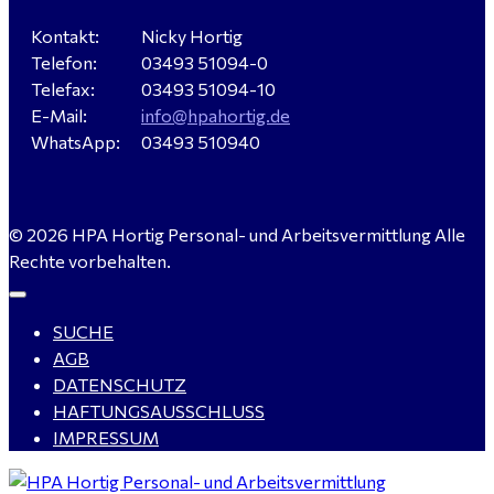
Kontakt:
Nicky Hortig
Telefon:
03493 51094-0
Servicemeister Kfz (m/w/d) - Bitterfeld-Wolfen
Telefax:
03493 51094-10
gesucht - ab 4.500,00 €
E-Mail:
info@hpahortig.de
WhatsApp:
03493 510940
WIG-Schweißer / Vorrichter (m/w/d) Anlagen- und
© 2026 HPA Hortig Personal- und Arbeitsvermittlung Alle
Rohrleitungsbau - Tagschicht - Leuna ab 20 €
Rechte vorbehalten.
SUCHE
Kalkulator (m/w/d) mit technischen Erfahrungen
AGB
gesucht für Halle (Saale) - ab 4.000 €
DATENSCHUTZ
HAFTUNGSAUSSCHLUSS
IMPRESSUM
Buchhalter (m/w/d) für Halle (Saale) gesucht - TZ 20-
25