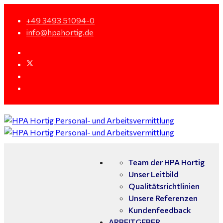
+49 3493 51094-0
info@hpahortig.de
Team der HPA Hortig
Unser Leitbild
Qualitätsrichtlinien
Unsere Referenzen
Kundenfeedback
ARBEITGEBER