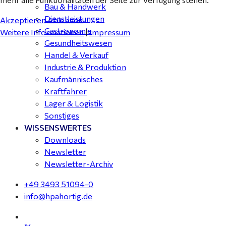
Bau & Handwerk
Dienstleistungen
Akzeptieren
Ablehnen
Gastronomie
Weitere Informationen
|
Impressum
Gesundheitswesen
Handel & Verkauf
Industrie & Produktion
Kaufmännisches
Kraftfahrer
Lager & Logistik
Sonstiges
WISSENSWERTES
Downloads
Newsletter
Newsletter-Archiv
+49 3493 51094-0
info@hpahortig.de