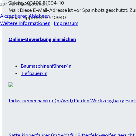
Telefax: 03493 51094-10
zur Verfügung stehen.
Mail:
Diese E-Mail-Adresse ist vor Spambots geschützt! Zur
Akzeptieren
Ablehnen
WhatsApp: 03493510940
Weitere Informationen
|
Impressum
Online-Bewerbung einreichen
Baumaschinenführer/in
Tiefbauer/in
Industriemechaniker (m/w/d) für den Werkzeugbau gesucht
Sattelkipperfahrer (m/w/d) für Bitterfeld-Wolfen gesucht