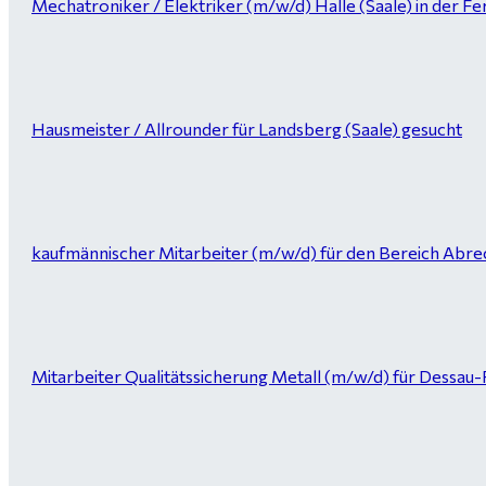
Mechatroniker / Elektriker (m/w/d) Halle (Saale) in der Fer
Hausmeister / Allrounder für Landsberg (Saale) gesucht
kaufmännischer Mitarbeiter (m/w/d) für den Bereich Abrec
Mitarbeiter Qualitätssicherung Metall (m/w/d) für Dessau