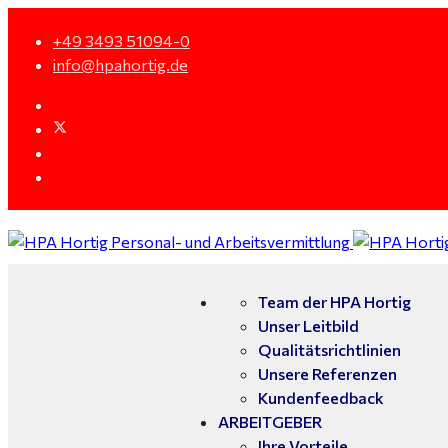
+49 3493 51094-0
info@hpahortig.de
Team der HPA Hortig
Unser Leitbild
Qualitätsrichtlinien
Unsere Referenzen
Kundenfeedback
ARBEITGEBER
Ihre Vorteile