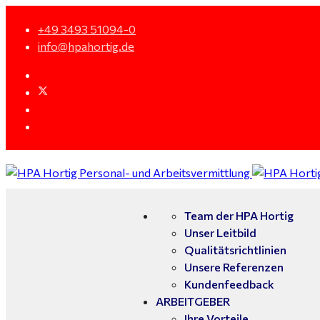
+49 3493 51094-0
info@hpahortig.de
Team der HPA Hortig
Unser Leitbild
Qualitätsrichtlinien
Unsere Referenzen
Kundenfeedback
ARBEITGEBER
Ihre Vorteile