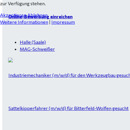
zur Verfügung stehen.
Akzeptieren
Ablehnen
Online-Bewerbung einreichen
Weitere Informationen
|
Impressum
Halle (Saale)
MAG-Schweißer
Industriemechaniker (m/w/d) für den Werkzeugbau gesucht
Sattelkipperfahrer (m/w/d) für Bitterfeld-Wolfen gesucht