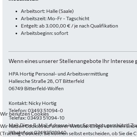
Arbeitsort: Halle (Saale)
Arbeitszeit: Mo-Fr - Tagschicht
Entgelt: ab 3.000,00 € / je nach Qualifikation
Arbeitsbeginn: sofort
Wenn eines unserer Stellenangebote Ihr Interesse 
HPA Hortig Personal- und Arbeitsvermittlung
Hallesche Straße 28, OT Bitterfeld
06749 Bitterfeld-Wolfen
Kontakt: Nicky Hortig
Telefon: 03493 51094-0
Wir benutzen Cookies
Telefax: 03493 51094-10
Mail:
Diese E-Mail-Adresse ist vor Spambots geschützt! Zur
Wir nutzen Cookies auf unserer Website. Einige von ihnen sind 
WhatsApp: 03493510940
(Tracking Cookies). Sie können selbst entscheiden, ob Sie die 