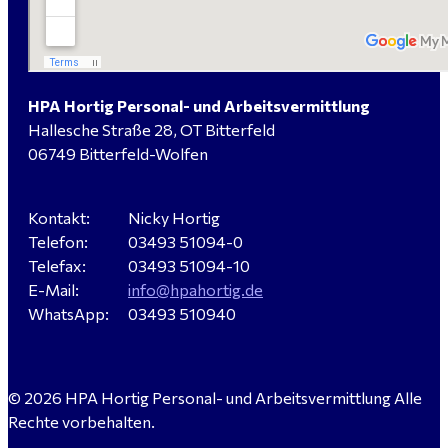
Verkäufer / Fachberater (m/w/d) - Baustoffe Fliesen -
für Dessau-Roßlau gesucht
HPA Hortig Personal- und Arbeitsvermittlung
Hallesche Straße 28, OT Bitterfeld
Servicemeister Kfz (m/w/d) - Bitterfeld-Wolfen
06749 Bitterfeld-Wolfen
gesucht - ab 4.500,00 €
Kontakt:
Nicky Hortig
Telefon:
03493 51094-0
WIG-Schweißer / Vorrichter (m/w/d) Anlagen- und
Telefax:
03493 51094-10
Rohrleitungsbau - Tagschicht - Leuna ab 20 €
E-Mail:
info@hpahortig.de
WhatsApp:
03493 510940
Kalkulator (m/w/d) mit technischen Erfahrungen
© 2026 HPA Hortig Personal- und Arbeitsvermittlung Alle
gesucht für Halle (Saale) - ab 4.000 €
Rechte vorbehalten.