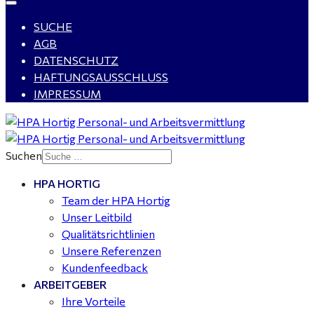
SUCHE
Buchhalter (m/w/d) für Halle (Saale) gesucht - TZ 20-
AGB
25
DATENSCHUTZ
HAFTUNGSAUSSCHLUSS
IMPRESSUM
Mitarbeiter Wohnungssanierung / Maler (m/w/d)
Dessau-Roßlau - ab 18,00 €
Suchen
HPA HORTIG
Koch (m/w/d) für Gaststätte in Kemberg gesucht
Team der HPA Hortig
Unser Leitbild
Qualitätsrichtlinien
Unsere Referenzen
Kundenfeedback
ARBEITGEBER
Ihre Vorteile