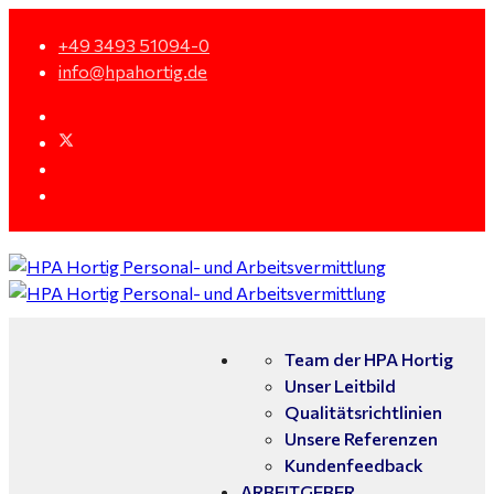
+49 3493 51094-0
info@hpahortig.de
Team der HPA Hortig
Unser Leitbild
Qualitätsrichtlinien
Unsere Referenzen
Kundenfeedback
ARBEITGEBER