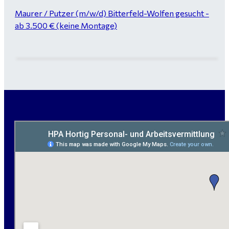
Maurer / Putzer (m/w/d) Bitterfeld-Wolfen gesucht -
ab 3.500 € (keine Montage)
handwerklicher Allrounder (m/w/d) für Bitterfeld-
Wolfen gesucht
Elektromeister / -techniker (m/w/d) Kalkulation /
Planung / Überwachung - Bitterfeld-Wolfen
Hausmeister (m/w/d) für ein festes Objekt in
Sandersdorf- Brehna gesucht