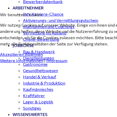
Bewerberdatenbank
ARBEITNEHMER
Ihre Karriere-Chance
Wir benutzen Cookies
Aktivierungs- und Vermittlungsgutschein
Wir nutzen Cookies auf unserer Website. Einige von ihnen sind 
Maßnahmen und Coachings
andere uns helfen, diese Website und die Nutzererfahrung zu v
Vermittlung ins Ausland
entscheiden, ob Sie die Cookies zulassen möchten. Bitte beach
Online-Bewerbung
mehr alle Funktionalitäten der Seite zur Verfügung stehen.
JOBBÖRSE
Bau & Handwerk
Akzeptieren
Ablehnen
Dienstleistungen
Weitere Informationen
|
Impressum
Gastronomie
Gesundheitswesen
Handel & Verkauf
Industrie & Produktion
Kaufmännisches
Kraftfahrer
Lager & Logistik
Sonstiges
WISSENSWERTES