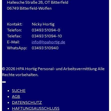
Hallesche Straße 28, OT Bitterfeld
Hausmeister (m/w/d) für ein festes Objekt in
06749 Bitterfeld-Wolfen
Sandersdorf- Brehna gesucht
Kontakt:
Nicky Hortig
Telefon:
03493 51094-0
Verkäufer / Fachberater (m/w/d) - Baustoffe Fliesen -
Telefax:
03493 51094-10
für Dessau-Roßlau gesucht
E-Mail:
info@hpahortig.de
WhatsApp:
03493 510940
Servicemeister Kfz (m/w/d) - Bitterfeld-Wolfen
© 2026 HPA Hortig Personal- und Arbeitsvermittlung Alle
gesucht - ab 4.500,00 €
Rechte vorbehalten.
SUCHE
WIG-Schweißer / Vorrichter (m/w/d) Anlagen- und
AGB
Rohrleitungsbau - Tagschicht - Leuna ab 20 €
DATENSCHUTZ
HAFTUNGSAUSSCHLUSS