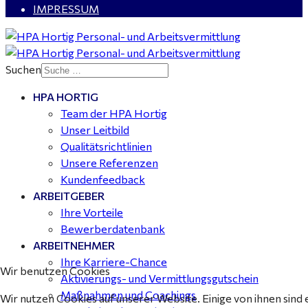
IMPRESSUM
Kalkulator (m/w/d) mit technischen Erfahrungen
gesucht für Halle (Saale) - ab 4.000 €
Suchen
HPA HORTIG
Buchhalter (m/w/d) für Halle (Saale) gesucht - TZ 20-
Team der HPA Hortig
25
Unser Leitbild
Qualitätsrichtlinien
Unsere Referenzen
Kundenfeedback
ARBEITGEBER
Ihre Vorteile
Bewerberdatenbank
ARBEITNEHMER
Ihre Karriere-Chance
Wir benutzen Cookies
Aktivierungs- und Vermittlungsgutschein
Maßnahmen und Coachings
Wir nutzen Cookies auf unserer Website. Einige von ihnen sind 