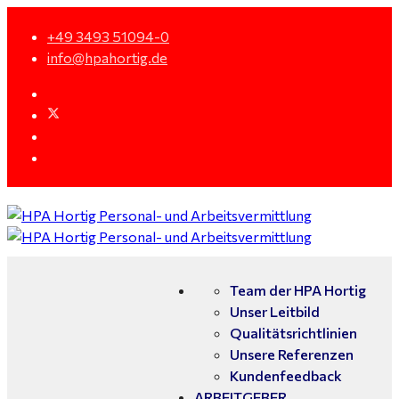
+49 3493 51094-0
info@hpahortig.de
Team der HPA Hortig
Unser Leitbild
Qualitätsrichtlinien
Unsere Referenzen
Kundenfeedback
ARBEITGEBER