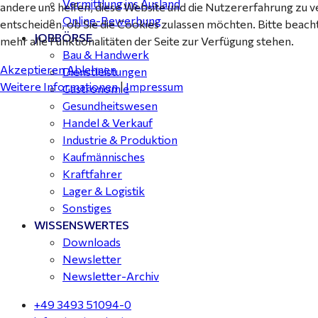
Vermittlung ins Ausland
andere uns helfen, diese Website und die Nutzererfahrung zu v
Online-Bewerbung
entscheiden, ob Sie die Cookies zulassen möchten. Bitte beach
JOBBÖRSE
mehr alle Funktionalitäten der Seite zur Verfügung stehen.
Bau & Handwerk
Akzeptieren
Ablehnen
Dienstleistungen
Weitere Informationen
|
Impressum
Gastronomie
Gesundheitswesen
Handel & Verkauf
Industrie & Produktion
Kaufmännisches
Kraftfahrer
Lager & Logistik
Sonstiges
WISSENSWERTES
Downloads
Newsletter
Newsletter-Archiv
+49 3493 51094-0