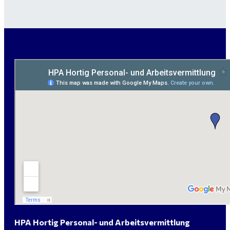
Garten- und Landschaftsbauer (m/w/d) für Bitterfeld
gesucht - ab 3.000 €
Maurer / Putzer (m/w/d) Bitterfeld-Wolfen gesucht -
ab 3.500 € (keine Montage)
handwerklicher Allrounder (m/w/d) für Bitterfeld-
Wolfen gesucht
Elektromeister / -techniker (m/w/d) Kalkulation /
Planung / Überwachung - Bitterfeld-Wolfen
HPA Hortig Personal- und Arbeitsvermittlung