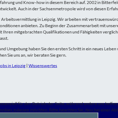
Erfahrung und Know-how in diesem Bereich auf. 2002 in Bitterf
twickelt. Auch in der Sachsenmetropole wird von diesen Erfah
 der Arbeitsvermittlung in Leipzig. Wir arbeiten mit vertrauen
 Konditionen anbieten. Zu Beginn der Zusammenarbeit mit unser
hren mitgebrachten Qualifikationen und Fähigkeiten verglichen.
asst.
 und Umgebung haben Sie den ersten Schritt in ein neues Leben 
n Sie uns an, wir beraten Sie gern.
Jobs in Leipzig
|
Wissenswertes
essenziell für den Betrieb der Seite, während andere uns helfe
Cookies zulassen möchten. Bitte beachten Sie, dass bei einer Ab