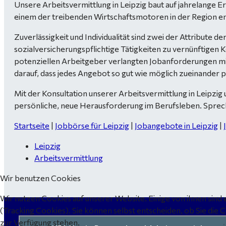
Unsere Arbeitsvermittlung in Leipzig baut auf jahrelange 
einem der treibenden Wirtschaftsmotoren in der Region en
Zuverlässigkeit und Individualität sind zwei der Attribute
sozialversicherungspflichtige Tätigkeiten zu vernünftigen
potenziellen Arbeitgeber verlangten Jobanforderungen mit I
darauf, dass jedes Angebot so gut wie möglich zueinander p
Mit der Konsultation unserer Arbeitsvermittlung in Leipzig
persönliche, neue Herausforderung im Berufsleben. Spreche
Startseite
|
Jobbörse für Leipzig
|
Jobangebote in Leipzig
|
Leipzig
Arbeitsvermittlung
Wir benutzen Cookies
Wir nutzen Cookies auf unserer Website. Einige von ihnen sind 
(Tracking Cookies). Sie können selbst entscheiden, ob Sie die 
zur Verfügung stehen.