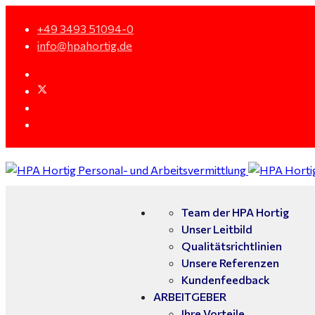
+49 3493 51094-0
info@hpahortig.de
Team der HPA Hortig
Unser Leitbild
Qualitätsrichtlinien
Unsere Referenzen
Kundenfeedback
ARBEITGEBER
Ihre Vorteile