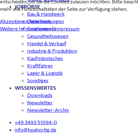
entscheiden, ob Sie die Cookies zulassen möchten. Bitte beach
JOBBÖRSE
mehr alle Funktionalitäten der Seite zur Verfügung stehen.
Bau & Handwerk
Akzeptieren
Ablehnen
Dienstleistungen
Weitere Informationen
|
Impressum
Gastronomie
Gesundheitswesen
Handel & Verkauf
Industrie & Produktion
Kaufmännisches
Kraftfahrer
Lager & Logistik
Sonstiges
WISSENSWERTES
Downloads
Newsletter
Newsletter-Archiv
+49 3493 51094-0
info@hpahortig.de