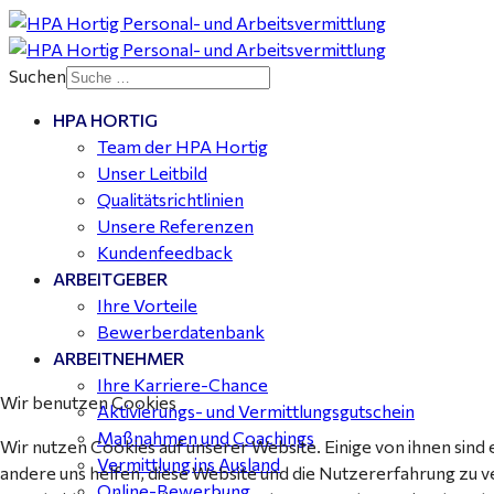
Kalkulator (m/w/d) mit technischen Erfahrungen
gesucht für Halle (Saale) - ab 4.000 €
Suchen
HPA HORTIG
Buchhalter (m/w/d) für Halle (Saale) gesucht - TZ 20-
Team der HPA Hortig
25
Unser Leitbild
Qualitätsrichtlinien
Unsere Referenzen
Kundenfeedback
ARBEITGEBER
Ihre Vorteile
Bewerberdatenbank
ARBEITNEHMER
Ihre Karriere-Chance
Wir benutzen Cookies
Aktivierungs- und Vermittlungsgutschein
Maßnahmen und Coachings
Wir nutzen Cookies auf unserer Website. Einige von ihnen sind 
Vermittlung ins Ausland
andere uns helfen, diese Website und die Nutzererfahrung zu v
Online-Bewerbung