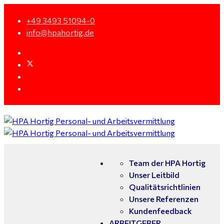
+49 3493 51094-0
info@hpahortig.de
Team der HPA Hortig
Unser Leitbild
Qualitätsrichtlinien
Unsere Referenzen
Kundenfeedback
ARBEITGEBER