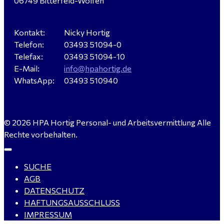
06749 Bitterfeld-Wolfen
Sandersdorf- Brehna gesucht
Kontakt:
Nicky Hortig
Telefon:
03493 51094-0
Verkäufer / Fachberater (m/w/d) - Baustoffe Fliesen -
Telefax:
03493 51094-10
für Dessau-Roßlau gesucht
E-Mail:
info@hpahortig.de
WhatsApp:
03493 510940
Servicemeister Kfz (m/w/d) - Bitterfeld-Wolfen
© 2026 HPA Hortig Personal- und Arbeitsvermittlung Alle
gesucht - ab 4.500,00 €
Rechte vorbehalten.
SUCHE
WIG-Schweißer / Vorrichter (m/w/d) Anlagen- und
AGB
Rohrleitungsbau - Tagschicht - Leuna ab 20 €
DATENSCHUTZ
HAFTUNGSAUSSCHLUSS
IMPRESSUM